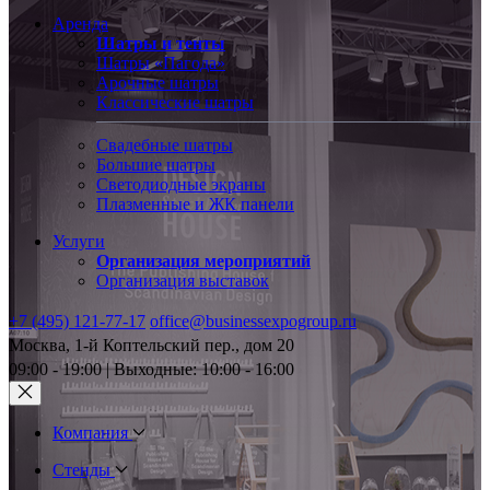
Аренда
Шатры и тенты
Шатры «Пагода»
Арочные шатры
Классические шатры
Свадебные шатры
Большие шатры
Светодиодные экраны
Плазменные и ЖК панели
Услуги
Организация мероприятий
Организация выставок
+7 (495) 121-77-17
office@businessexpogroup.ru
Москва, 1-й Коптельский пер., дом 20
09:00 - 19:00 | Выходные: 10:00 - 16:00
Компания
Стенды