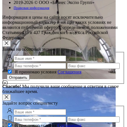
2019-2026 © ООО «Бизнес Экспо Групп»
Правовая информация
Информация и цены на сайте носят исключительно
информационный характер и ни при каких условиях не
являются публичной офертой, определяемой положениями
Статьями 435 и 437 Гражданского кодекса Российской
Федерации.
Заявка на обратный звонок
Я принимаю условия
Соглашения
Отправить
Спасибо!
Мы получили ваше сообщение и ответим в самое
ближайшее время.
Задайте вопрос специалисту
Я принимаю условия
Соглашения