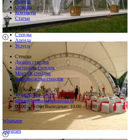
Работы
Отзывы
Контакты
Статьи
Услуги
Стенды
Аренда
Услуги
Стенды
Дизайн стендов
Застройка стендов
Монтаж стендов
Производство стендов
1-й Коптельский, 20
+7 (495) 121-77-17
office@businessexpogroup.ru
09:00 - 19:00 | Выходные: 10:00 - 16:00
Whatsapp
Telegram