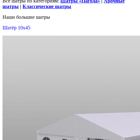
Все шатры по категориям:
Шатры «Пагода»
|
Арочные
шатры
|
Классические шатры
Наши большие шатры
Шатёр 10x45