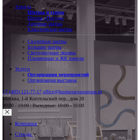
Аренда
Шатры и тенты
Шатры «Пагода»
Арочные шатры
Классические шатры
Свадебные шатры
Большие шатры
Светодиодные экраны
Плазменные и ЖК панели
Услуги
Организация мероприятий
Организация выставок
+7 (495) 121-77-17
office@businessexpogroup.ru
Москва, 1-й Коптельский пер., дом 20
09:00 - 19:00 | Выходные: 10:00 - 16:00
Компания
Стенды