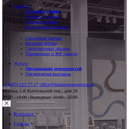
Аренда
Шатры и тенты
Шатры «Пагода»
Арочные шатры
Классические шатры
Свадебные шатры
Большие шатры
Светодиодные экраны
Плазменные и ЖК панели
Услуги
Организация мероприятий
Организация выставок
+7 (495) 121-77-17
office@businessexpogroup.ru
Москва, 1-й Коптельский пер., дом 20
09:00 - 19:00 | Выходные: 10:00 - 16:00
Компания
Стенды