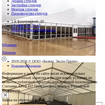
Дизайн стендов
Застройка стендов
Монтаж стендов
Производство стендов
1-й Коптельский, 20
+7 (495) 121-77-17
office@businessexpogroup.ru
09:00 - 19:00 | Выходные: 10:00 - 16:00
Whatsapp
Telegram
2019-2026 © ООО «Бизнес Экспо Групп»
Правовая информация
Информация и цены на сайте носят исключительно
информационный характер и ни при каких условиях не
являются публичной офертой, определяемой положениями
Статьями 435 и 437 Гражданского кодекса Российской
Федерации.
Заявка на обратный звонок