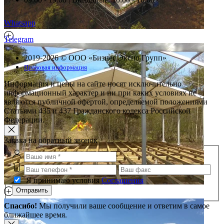
Whatsapp
Telegram
2019-2026 © ООО «Бизнес Экспо Групп»
Правовая информация
Информация и цены на сайте носят исключительно
информационный характер и ни при каких условиях не
являются публичной офертой, определяемой положениями
Статьями 435 и 437 Гражданского кодекса Российской
Федерации.
Заявка на обратный звонок
Я принимаю условия
Соглашения
Отправить
Спасибо!
Мы получили ваше сообщение и ответим в самое
ближайшее время.