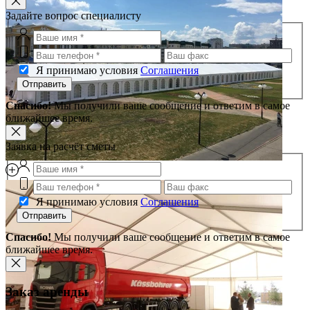
Задайте вопрос специалисту
Я принимаю условия
Соглашения
Отправить
Спасибо!
Мы получили ваше сообщение и ответим в самое
ближайшее время.
Заявка на расчёт сметы
Я принимаю условия
Соглашения
Отправить
Спасибо!
Мы получили ваше сообщение и ответим в самое
ближайшее время.
Заказ аренды