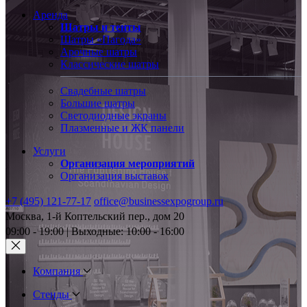
Аренда
Шатры и тенты
Шатры «Пагода»
Арочные шатры
Классические шатры
Свадебные шатры
Большие шатры
Светодиодные экраны
Плазменные и ЖК панели
Услуги
Организация мероприятий
Организация выставок
+7 (495) 121-77-17
office@businessexpogroup.ru
Москва, 1-й Коптельский пер., дом 20
09:00 - 19:00 | Выходные: 10:00 - 16:00
Компания
Стенды