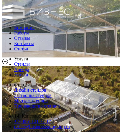
Компания
Работы
Отзывы
Контакты
Статьи
Услуги
Стенды
Аренда
Услуги
Стенды
Дизайн стендов
Застройка стендов
Монтаж стендов
Производство стендов
1-й Коптельский, 20
+7 (495) 121-77-17
office@businessexpogroup.ru
09:00 - 19:00 | Выходные: 10:00 - 16:00