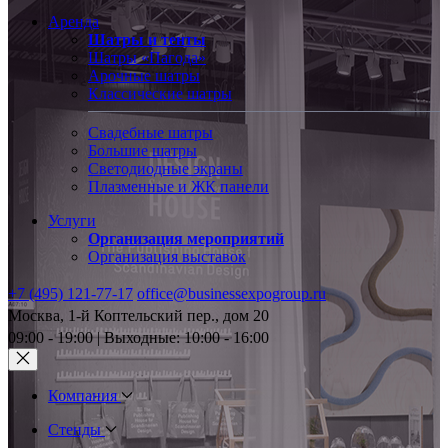
Аренда
Шатры и тенты
Шатры «Пагода»
Арочные шатры
Классические шатры
Свадебные шатры
Большие шатры
Светодиодные экраны
Плазменные и ЖК панели
Услуги
Организация мероприятий
Организация выставок
+7 (495) 121-77-17
office@businessexpogroup.ru
Москва, 1-й Коптельский пер., дом 20
09:00 - 19:00 | Выходные: 10:00 - 16:00
Компания
Стенды