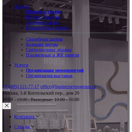
Аренда
Шатры и тенты
Шатры «Пагода»
Арочные шатры
Классические шатры
Свадебные шатры
Большие шатры
Светодиодные экраны
Плазменные и ЖК панели
Услуги
Организация мероприятий
Организация выставок
+7 (495) 121-77-17
office@businessexpogroup.ru
Москва, 1-й Коптельский пер., дом 20
09:00 - 19:00 | Выходные: 10:00 - 16:00
Компания
Стенды