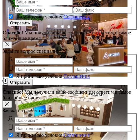
Я принимаю условия
Соглашения
Отправить
Спасибо!
Мы получили ваше сообщение и ответим в самое
ближайшее время.
Задайте вопрос специалисту
Я принимаю условия
Соглашения
Отправить
Спасибо!
Мы получили ваше сообщение и ответим в самое
ближайшее время.
Заявка на расчёт сметы
Я принимаю условия
Соглашения