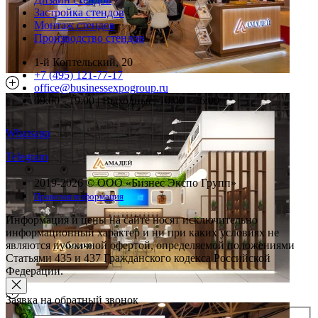
Застройка стендов
Монтаж стендов
Производство стендов
1-й Коптельский, 20
+7 (495) 121-77-17
office@businessexpogroup.ru
09:00 - 19:00 | Выходные: 10:00 - 16:00
Whatsapp
Telegram
2019-2026 © ООО «Бизнес Экспо Групп»
Правовая информация
Информация и цены на сайте носят исключительно
информационный характер и ни при каких условиях не
являются публичной офертой, определяемой положениями
Статьями 435 и 437 Гражданского кодекса Российской
Федерации.
Заявка на обратный звонок