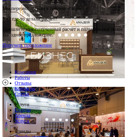
Мы перезвоним вам в течение 5 минут.
Уже где-то делали расчёт?
Пришлите нам полученный расчёт и получите ещё более
выгодное предложение.
Получить предложение
Компания
Работы
Отзывы
Контакты
Статьи
Услуги
Стенды
Аренда
Услуги
Стенды
Дизайн стендов